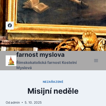
Přeskočit
na
obsah
farnost myslova
Římskokatolická farnost Kostelní
Myslová
NEZAŘAZENÉ
Misijní neděle
Od
admin
5. 10. 2025