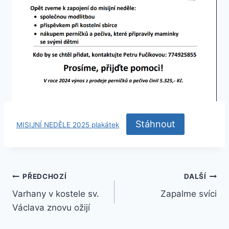
Stáhnout
MISIJNÍ NEDĚLE 2025 plakátek
Navigace
PŘEDCHOZÍ
DALŠÍ
Varhany v kostele sv.
Zapalme svíci
pro
Václava znovu ožijí
příspěvek