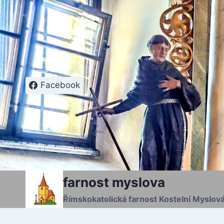
Přeskočit
na
obsah
Facebook
farnost myslova
Římskokatolická farnost Kostelní Myslov